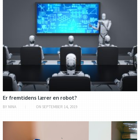
Videoafspiller
00:00
05:05
Er fremtidens lærer en robot?
BY
NINA
ON
SEPTEMBER 14, 2019
ALVERDENS ROBOTTER