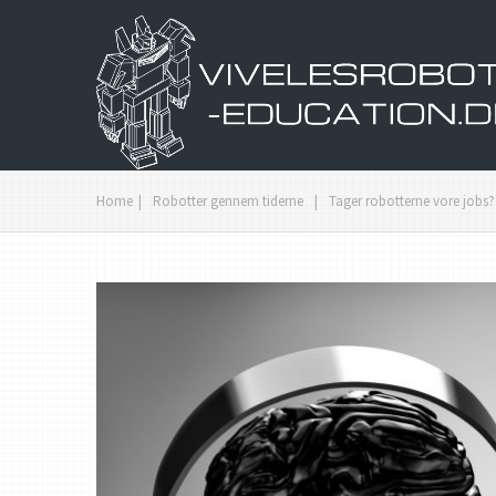
Home
|
Robotter gennem tiderne
|
Tager robotterne vore jobs?