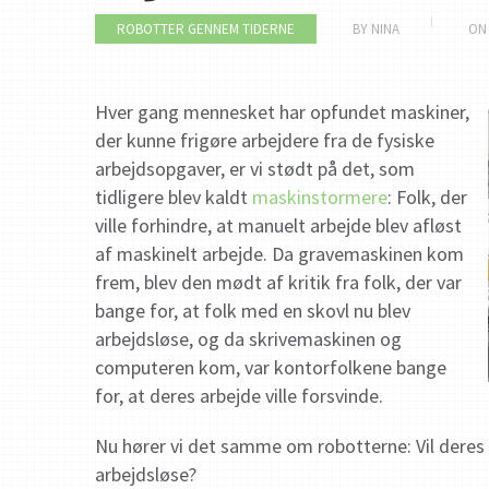
ROBOTTER GENNEM TIDERNE
BY
NINA
O
Hver gang mennesket har opfundet maskiner,
der kunne frigøre arbejdere fra de fysiske
arbejdsopgaver, er vi stødt på det, som
tidligere blev kaldt
maskinstormere
: Folk, der
ville forhindre, at manuelt arbejde blev afløst
af maskinelt arbejde. Da gravemaskinen kom
frem, blev den mødt af kritik fra folk, der var
bange for, at folk med en skovl nu blev
arbejdsløse, og da skrivemaskinen og
computeren kom, var kontorfolkene bange
for, at deres arbejde ville forsvinde.
Nu hører vi det samme om robotterne: Vil deres 
arbejdsløse?