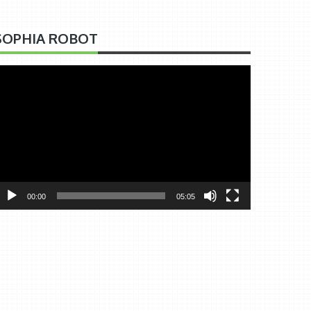
SOPHIA ROBOT
ideoafspiller
00:00
05:05