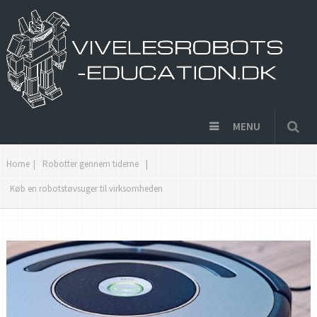
MENU
Home
|
Robotter gennem tiderne
|
Køb en robotstøvsuger til virksomheden