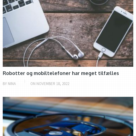
Robotter og mobiltelefoner har meget tilfælles
BY
NINA
ON
NOVEMBER 18, 2022
ROBOTTER GENNEM TIDERNE